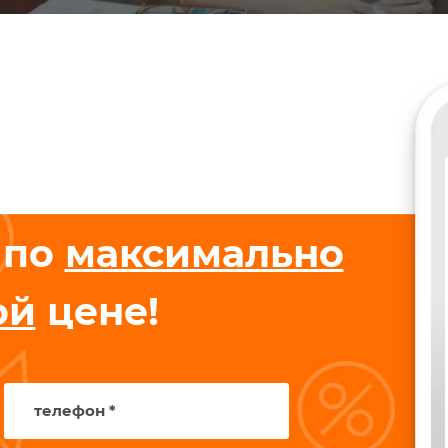
 по
максимально
ой
цене!