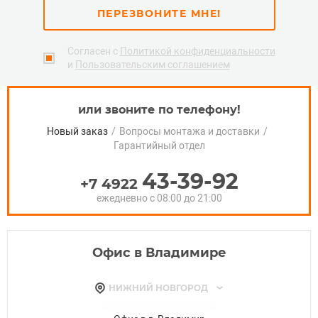
ПЕРЕЗВОНИТЕ МНЕ!
Согласен с
Политикой конфиденциальности
и
Пользовательским соглашением
или звоните по телефону!
Новый заказ
/
Вопросы монтажа и доставки
/
Гарантийный отдел
43-39-92
+7 4922
ежедневно с 08:00 до 21:00
Офис в Владимире
НИЖНИЙ НОВГОРОД
МУРОМ
ИВАНОВО
НИЖНИЙ НОВГОРОД
БОР
САРОВ
ПАВЛОВО
КСТОВО
ЗАВОЛЖЬЕ
ДЗЕРЖИНСК
ВЫКСА
ВОРСМА
БОГОРОДСК
БАЛАХНА
АРЗАМАС