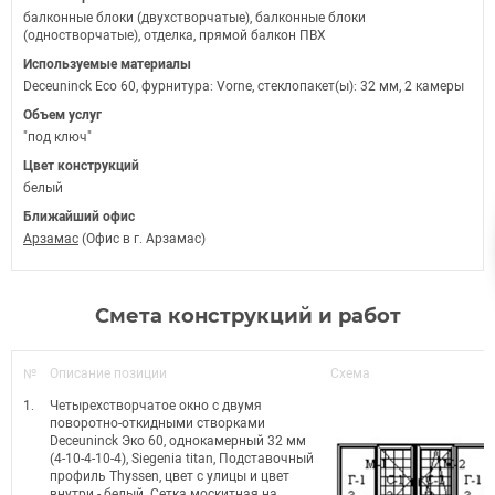
балконные блоки (двухстворчатые), балконные блоки
(одностворчатые), отделка, прямой балкон ПВХ
Используемые материалы
Deceuninck Eco 60, фурнитура: Vorne, стеклопакет(ы): 32 мм, 2 камеры
Объем услуг
"под ключ"
Цвет конструкций
белый
Ближайший офис
Арзамас
(Офис в г. Арзамас)
Смета конструкций и работ
№
Описание позиции
Схема
1.
Четырехстворчатое окно с двумя
поворотно-откидными створками
Deceuninck Эко 60, однокамерный 32 мм
(4-10-4-10-4), Siegenia titan, Подставочный
профиль Thyssen, цвет с улицы и цвет
внутри - белый. Сетка москитная на