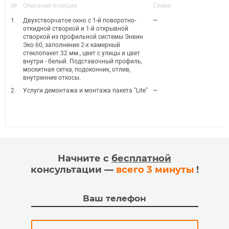
№
Описание позиции
Схема
1.
Двухстворчатое окно с 1-й поворотно-
—
откидной створкой и 1-й открывной
створкой из профильной системы Энвин
Эко 60, заполнение 2-х камерный
стеклопакет 32 мм., цвет с улицы и цвет
внутри - белый. Подставочный профиль,
москитная сетка, подоконник, отлив,
внутренние откосы.
2.
Услуги демонтажа и монтажа пакета "Lite"
—
Начните с
бесплатной
консультации —
всего 3 минуты
!