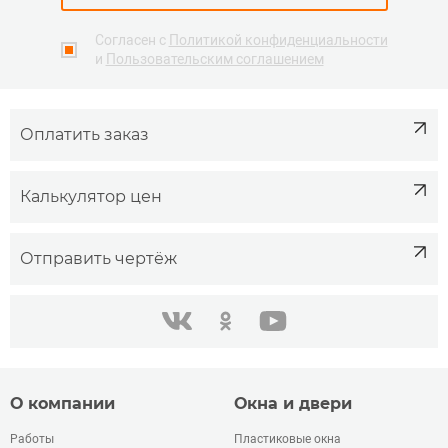
Согласен с
Политикой конфиденциальности
и
Пользовательским соглашением
Оплатить заказ
Калькулятор цен
Отправить чертёж
одноклассники
youtube
в контакте
О компании
Окна и двери
Работы
Пластиковые окна