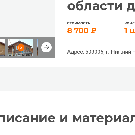
области д
стоимость
конс
8 700
1
Адрес: 603005, г. Нижний 
писание и материа