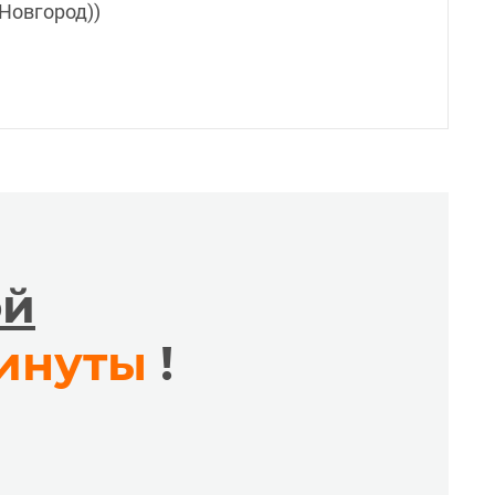
 Новгород))
ой
минуты
!