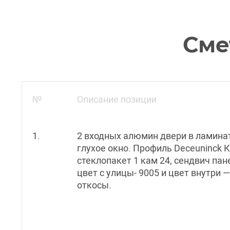
Сме
№
Описание позиции
1.
2 входных алюмин двери в ламинате
глухое окно. Профиль Deceuninck 
стеклопакет 1 кам 24, сендвич пан
цвет с улицы- 9005 и цвет внутри —
откосы.