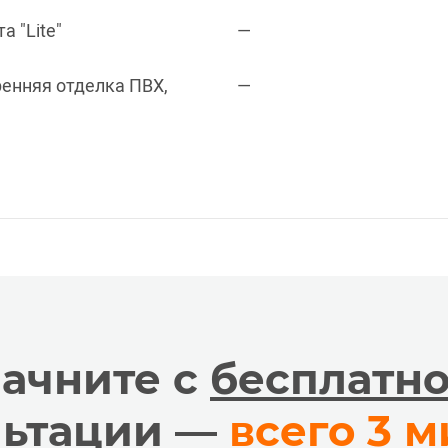
 "Lite"
—
ренняя отделка ПВХ,
—
ачните с
бесплатн
льтации —
всего 3 