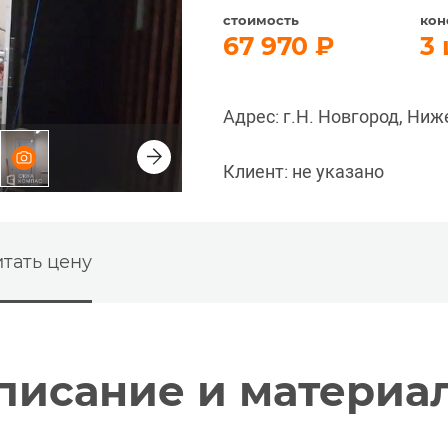
стоимость
кон
67 970
3
Адрес: г.Н. Новгород, Ниж
Клиент: не указано
тать цену
писание и материа