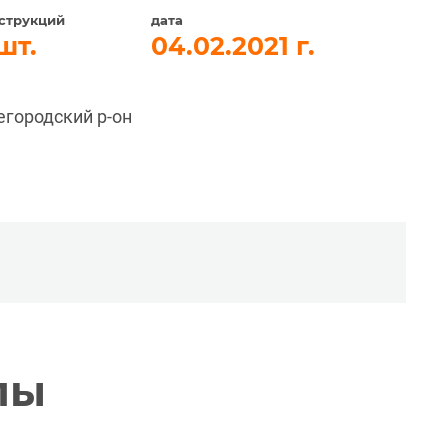
струкций
дата
04.02.2021
егородский р-он
лы