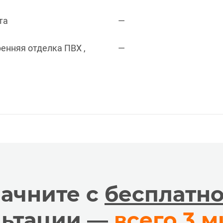
та
—
енняя отделка ПВХ ,
—
ачните с
бесплатн
льтации —
всего 3 