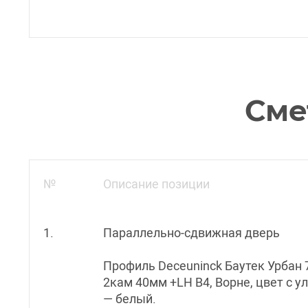
Сме
№
Описание позиции
1.
Параллельно-сдвижная дверь
Профиль Deceuninck Баутек Урбан 
2кам 40мм +LH B4, Ворне, цвет с у
— белый.