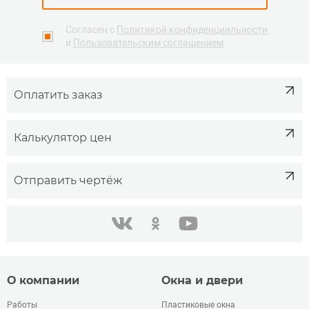
Согласен с
Политикой конфиденциальности
и
Пользовательским соглашением
Оплатить заказ
Калькулятор цен
Отправить чертёж
одноклассники
youtube
в контакте
О компании
Окна и двери
Работы
Пластиковые окна