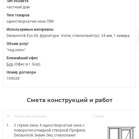
Тип объекта
частный дом
Теги товаров
одностворчатые окна ПВХ
Используемые материалы
Deceuninck Eco 60, фурнитура: Vorne, стеклопакет(ы): 24 мм, 1 камера
Объем услуг
"под ключ"
Ближайший офис
Бор
(Офис в г. Бор)
Номер договора
109028
Смета конструкций и работ
№
Описание позиции
Схема
1.
2 глухих окна, 4 одностворчатых окна с
поворотно-откидной створкой.Профиль
Deceuninck Энвин Эко, стеклопакет