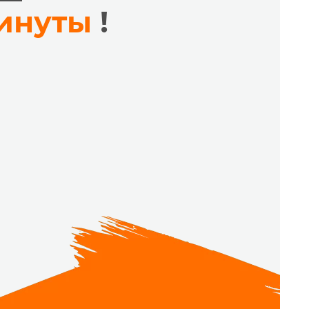
минуты
!