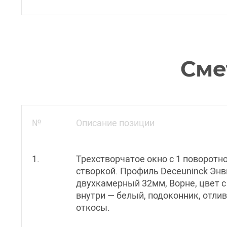
Сме
№
Описание позиции
1.
Трехстворчатое окно с 1 поворотн
створкой. Профиль Deceuninck Энв
двухкамерный 32мм, Ворне, цвет с
внутри — белый, подоконник, отлив
откосы.