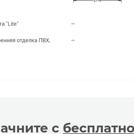
 "Lite"
—
ренняя отделка ПВХ,
—
ачните с
бесплатн