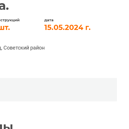
а.
нструкций
дата
15.05.2024
д, Советский район
лы