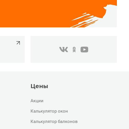
одноклассники
youtube
в контакте
Цены
Акции
Калькулятор окон
Калькулятор балконов