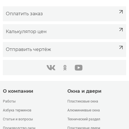
Оплатить заказ
Калькулятор цен
Отправить чертёж
одноклассники
youtube
в контакте
О компании
Окна и двери
Работы
Пластиковые окна
Азбука терминов
Алюминиевые окна
Статьи и вопросы
Технический раздел
Производство окон
Пластиковые двери