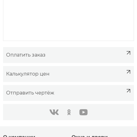
Оплатить заказ
Калькулятор цен
Отправить чертёж
одноклассники
youtube
в контакте