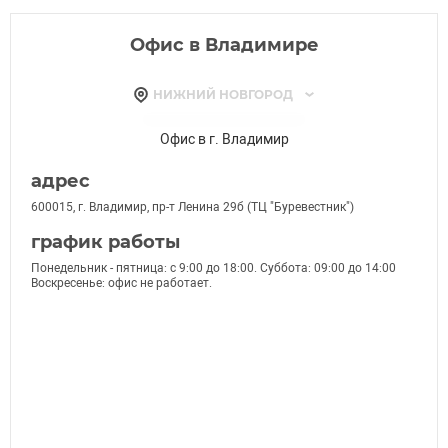
Офис в Владимире
НИЖНИЙ НОВГОРОД
МУРОМ
ИВАНОВО
НИЖНИЙ НОВГОРОД
БОР
САРОВ
ПАВЛОВО
КСТОВО
ЗАВОЛЖЬЕ
ДЗЕРЖИНСК
ВЫКСА
ВОРСМА
БОГОРОДСК
БАЛАХНА
АРЗАМАС
Офис в г. Владимир
адрес
600015, г. Владимир, пр-т Ленина 29б (ТЦ "Буревестник")
график работы
Понедельник - пятница: с 9:00 до 18:00. Суббота: 09:00 до 14:00
Воскресенье: офис не работает.