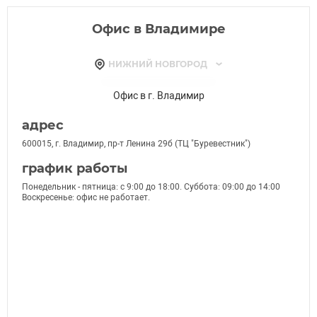
Офис в Владимире
НИЖНИЙ НОВГОРОД
МУРОМ
ИВАНОВО
НИЖНИЙ НОВГОРОД
БОР
САРОВ
ПАВЛОВО
КСТОВО
ЗАВОЛЖЬЕ
ДЗЕРЖИНСК
ВЫКСА
ВОРСМА
БОГОРОДСК
БАЛАХНА
АРЗАМАС
Офис в г. Владимир
адрес
600015, г. Владимир, пр-т Ленина 29б (ТЦ "Буревестник")
график работы
Понедельник - пятница: с 9:00 до 18:00. Суббота: 09:00 до 14:00
Воскресенье: офис не работает.