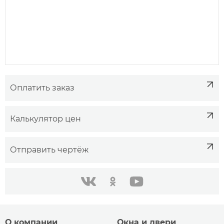
Оплатить заказ
Калькулятор цен
Отправить чертёж
одноклассники
youtube
в контакте
О компании
Окна и двери