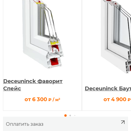
Deceuninck Фаворит
Спейс
Deceuninck Бау
руб.
р
от
6 300
от
4 900
₽
/ м²
₽
Оплатить заказ