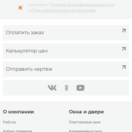
Согласен с
Политикой конфиденциальности
и
Пользовательским соглашением
Оплатить заказ
Калькулятор цен
Отправить чертёж
одноклассники
youtube
в контакте
О компании
Окна и двери
Работы
Пластиковые окна
Азбука терминов
Алюминиевые окна